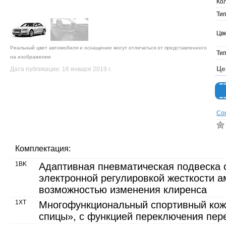
Ко
Тип
Цве
Реальный цвет автомобиля и оснащение могут отличаться от представленного
Тип
на изображении
Це
Дата публикации: 16 января 2019 г.
Со
Комплектация:
1BK
Адаптивная пневматическая подвеска 
электронной регулировкой жесткости а
возможностью изменения клиренса
1XT
Многофункциональный спортивный кожа
спицы», c функцией переключения пер