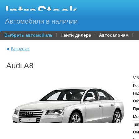
Автомобили в наличии
Выбрать автомобиль
Найти дилера
Автосалонам
Вернуться
Audi A8
VI
Ко
Год
Об
Пр
Мо
Ти
Об