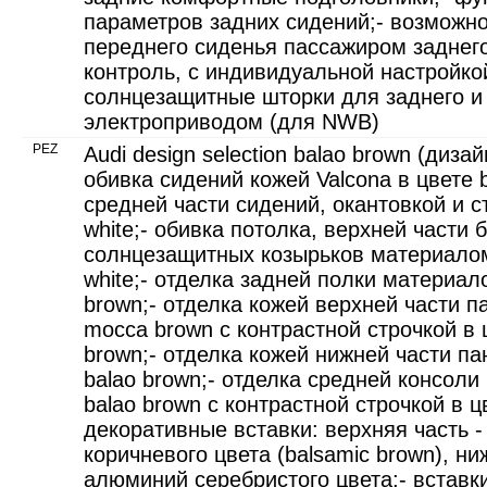
параметров задних сидений;- возможно
переднего сиденья пассажиром заднего
контроль, с индивидуальной настройко
cолнцезащитные шторки для заднего и 
электроприводом (для NWB)
PEZ
Audi design selection balao brown (диза
обивка сидений кожей Valcona в цвете b
средней части сидений, окантовкой и с
white;- обивка потолка, верхней части 
солнцезащитных козырьков материалом 
white;- отделка задней полки материало
brown;- отделка кожей верхней части п
mocca brown с контрастной строчкой в 
brown;- отделка кожей нижней части па
balao brown;- отделка средней консоли
balao brown с контрастной строчкой в ц
декоративные вставки: верхняя часть 
коричневого цвета (balsamic brown), н
алюминий серебристого цвета;- вставк