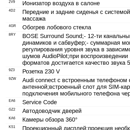
2V9
Ионизатор воздуха в салоне
4D2
Передние и задние сиденья с системо
массажа
4GR
Обогрев лобового стекла
8RY
BOSE Surround Sound;- 12-ти канальны
динамиков и сабвуфер;- суммарная мощ
регулирования уровня звука в зависим
шумов AudioPilot;при воспроизведении
форматов достигается качество звука 5
9Z3
Розетка 230 V
9ZW
Audi connect с встроенным телефоном 
антенной;встроенный слот для SIM-кар
подключения мобильного телефона чере
EA6
Service Code
GZ2
Автодоводчик дверей
KA6
Камеры обзора 360°
KS1
Проекционный дисплей;проекция необ