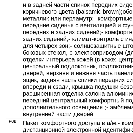
и в задней части спинок передних сиде
коричневого цвета (balsamic brown);обо
металлик или перламутр;- комфортные
передние сиденья с вентиляцией и фун
передних и задних сидений;- комфорт
задних сидений;- климат-контроль с и
для четырех зон;- солнцезащитные што
боковых стекол, с электроприводом (д
отделки интерьера кожей (в коже: цен
центральный подлокотник, подлокотник
дверей, верхняя и нижняя часть панел
ящик, задняя часть спинки передних с
впереди и сзади, крышка подушки безо
расширенная отделка салона алюмини
передний центральный комфортный под
дополнительного освещения ;- эмблема "
внутренней части дверей
PGB
Пакет комфортного доступа в а/м;- ко
дистанционной электронной идентифик