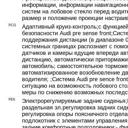
информации, информации навигационн
систем на лобовое стекло перед води
размер и положение проекции настраи
PCG
Адаптивный круиз-контроль;с функцие
безопасности Audi pre sense front;Сис
поддержания дистанции (в диапазоне 0
системных границах распознает с пом
датчиков и камеры едущие впереди ав
дистанцию, автоматически притормажи
автомобиль; самостоятельное торможе
автоматизированное возобновление д
водителя; ;Система Audi pre sence fro
ситуацию на возможность лобового ст
меры по снижению возможных последс
PE6
Электрорегулируемые задние сиденья;
раздельная эл.регулировка задних сид
регулировка опоры поясничного отдела
подлокотник с элементами управления 
задние комфортные подголовники;- фу