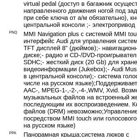
virtual pedal (доступ в багажник осуще
направленного движения ногой под за
при себе ключа от а/м обязательно), к
центральной консоли ;- электропривод
PNQ
MMI Navigation plus с системой MMI t
интерфейс Audi для управления систе
TFT дисплей 8" (дюймов);- навигацион
диске;- радио и CD-/DVD-проигрыватель
SDHC;- жесткий диск (20 Gb) для хране
видеоинформации (Jukebox);- Audi Musi
в центральной консоли);- система голо
числе на русском языке);Поддерживае
AAC-, MPEG-1-,-2-,-4-,WMV, Xvid. Воз
музыкальных файлов на встроенный же
последующим их воспроизведением. 
файлов (DRM) невозможно;Управлени
посредством MMI touch или голосового
на русском языке)
PPA
Панорамная крыша;система люков с