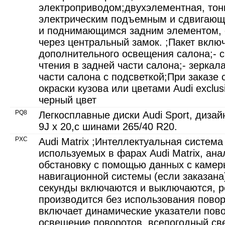
электроприводом;двухэлементная, тон
электрическим подъемным и сдвигаю
и поднимающимся задним элементом, 
через центральный замок. ;Пакет включ
дополнительного освещения салона;- 
чтения в задней части салона;- зеркал
части салона с подсветкой;При заказе
окраски кузова или цветами Audi exclu
черный цвет
PQ8
Легкосплавные диски Audi Sport, дизай
9J x 20,с шинами 265/40 R20.
PXC
Audi Matrix ;Интеллектуальная система
используемых в фарах Audi Matrix, ан
обстановку с помощью данных с камер
навигационной системы (если заказана
секунды включаются и выключаются, р
производится без использования повор
включает динамические указатели пов
освещение поворотов, всепогодный све